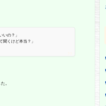
いいの？」
て聞くけど本当？」
？
した。