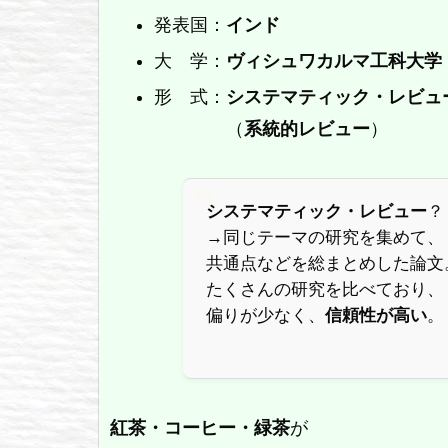
発表国：
インド
大 学：
ヴィシュワカルマ工科大学
形 式：
システマティック・レビュ
（
系統的レビュー
）
システマティック・レビュー
？
→同じテーマの研究を集めて、
共通点などを総まとめした論文
たくさんの研究を比べており、
偏りが少なく、
信頼性が高い
。
紅茶・コーヒー・緑茶
が