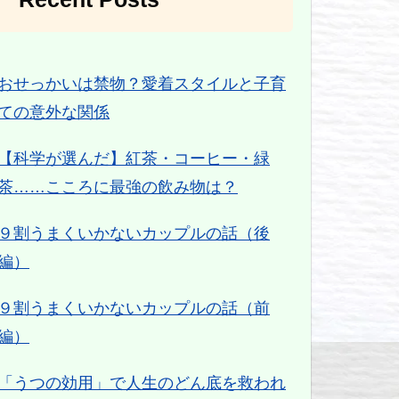
おせっかいは禁物？愛着スタイルと子育
ての意外な関係
【科学が選んだ】紅茶・コーヒー・緑
茶……こころに最強の飲み物は？
９割うまくいかないカップルの話（後
編）
９割うまくいかないカップルの話（前
編）
「うつの効用」で人生のどん底を救われ