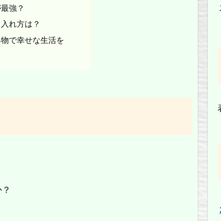
が最強？
り入れ方は？
み物で幸せな生活を
か？